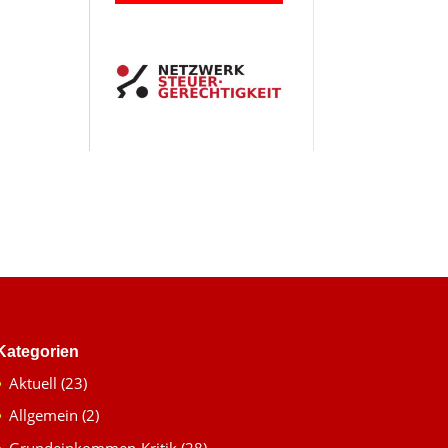
Kate­go­rien
Aktuell
(23)
Allgemein
(2)
Grundeinkommen-Kritik
(28)