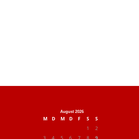
August 2026
M
D
M
D
F
S
S
1
2
3
4
5
6
7
8
9