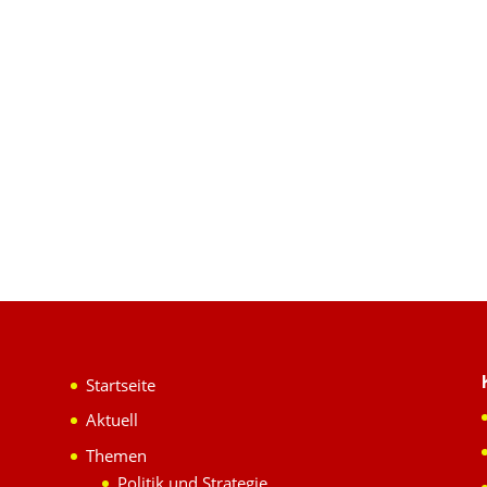
Start­sei­te
Aktu­ell
The­men
Poli­tik und Strategie