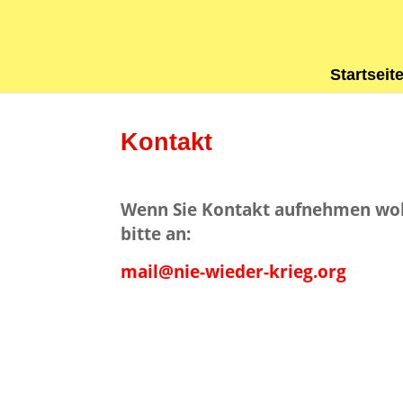
Start­sei­t
Kon­takt
Wenn Sie Kon­takt auf­neh­men wol­
bit­te an:
mail@nie-wieder-krieg.org