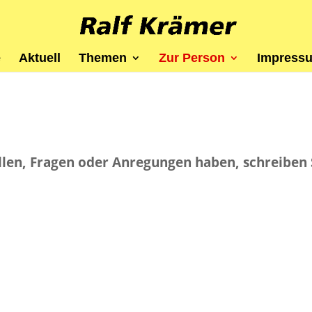
e
Aktu­ell
The­men
Zur Per­son
Impres­s
len, Fra­gen oder Anre­gun­gen haben, schrei­ben 